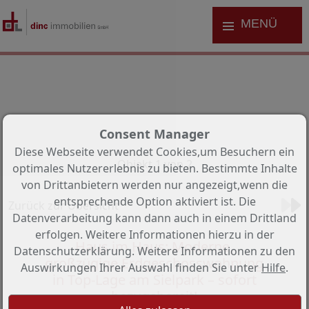
MENÜ
Consent Manager
Diese Webseite verwendet Cookies,um Besuchern ein
Objekt 1 von 2
optimales Nutzererlebnis zu bieten. Bestimmte Inhalte
von Drittanbietern werden nur angezeigt,wenn die
entsprechende Option aktiviert ist. Die
Zurück zur Übersicht
Datenverarbeitung kann dann auch in einem Drittland
erfolgen. Weitere Informationen hierzu in der
Haus im Haus: Moderne,
Datenschutzerklärung. Weitere Informationen zu den
großzügige Erdgeschosswohnung
Auswirkungen Ihrer Auswahl finden Sie unter
Hilfe
.
in Top-Lage am Sielpark – sofort
bezugsbereit!