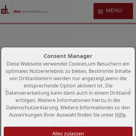
MENÜ
Consent Manager
Diese Webseite verwendet Cookies,um Besuchern ein
optimales Nutzererlebnis zu bieten. Bestimmte Inhalte
Objekt 31 von 49
von Drittanbietern werden nur angezeigt,wenn die
entsprechende Option aktiviert ist. Die
Zurück zur Übersicht
Datenverarbeitung kann dann auch in einem Drittland
erfolgen. Weitere Informationen hierzu in der
Datenschutzerklärung. Weitere Informationen zu den
Ihr neues Zuhause wartet auf Sie!
Auswirkungen Ihrer Auswahl finden Sie unter
Hilfe
.
Gepflegtes Einfamilienhaus in
guter Lage
Objekt-Nr.: 231050#Jpfhb