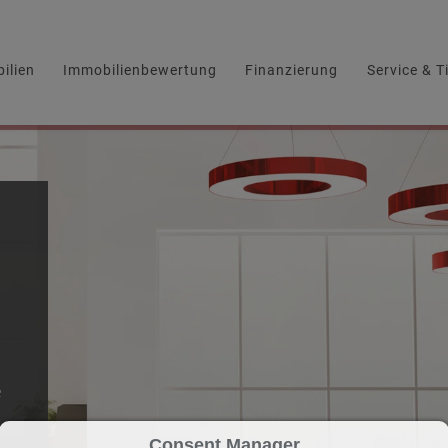
ilien
Immobilienbewertung
Finanzierung
Service & T
e
Consent Manager