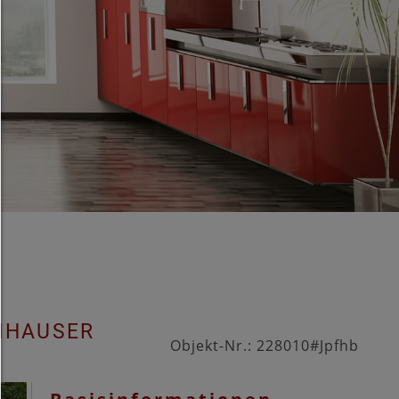
HILFE
Um fortfahren zu können,müssen Sie eine Cookie-Auswahl tr
Nachfolgend erhalten Sie eine Erläuterung der verschied
Optionen und ihrer Bedeutung.
Alles zulassen:
Jedes Cookie wie z.B. Tracking- und Analytische-Cookies 
Drittanbieter-Inhalte.
Auswahl erlauben:
Es werden nur Drittanbieter-Inhalte oder die Cookie-Art
zugelassen die Sie in den Checkboxen angehakt haben
Nur notwendiges zulassen:
Es werden nur die technisch notwendigen Cookies zugelass
keine Drittanbieter-Inhalte.
Sie können Ihre Cookie-Einstellung jederzeit hier änder
Cookie-Details
|
Datenschutz
|
Impressum
zurück
NHAUSER
Objekt-Nr.: 228010#Jpfhb