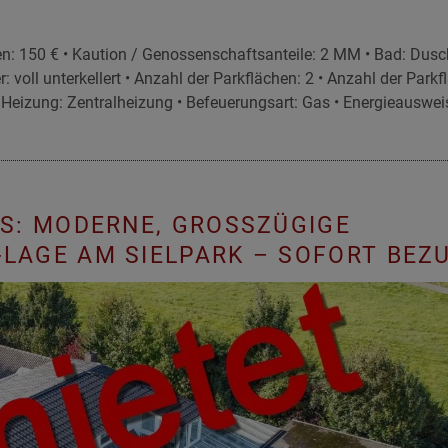
n: 150 € • Kaution / Genossenschaftsanteile: 2 MM • Bad: Dusc
: voll unterkellert • Anzahl der Parkflächen: 2 • Anzahl der Park
• Heizung: Zentralheizung • Befeuerungsart: Gas • Energieauswei
: MODERNE, GROSSZÜGIGE E
AGE AM SIELPARK – SOFORT BEZU