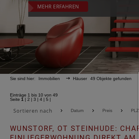
MEHR ERFAHREN
Sie sind hier:
Immobilien
Häuser
49 Objekte gefunden
Einträge 1 bis 10 von 49
Seite
1
|
2
|
3
|
4
|
5
|
Sortieren nach
Datum
Preis
PLZ
WUNSTORF, OT STEINHUDE: CHA
EINLIEGERWOHNUNG DIREKT AM