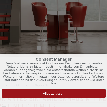
Consent Manager
Diese Webseite verwendet Cookies,um Besuchern ein optimales
Nutzererlebnis zu bieten. Bestimmte Inhalte von Drittanbietern
werden nur angezeigt,wenn die entsprechende Option aktiviert ist.
Die Datenverarbeitung kann dann auch in einem Drittland erfolgen.
Weitere Informationen hierzu in der Datenschutzerklärung. Weitere
Informationen zu den Auswirkungen Ihrer Auswahl finden Sie unter
Hilfe
.
Ort
Objekt-Nr.
RMANTES EINFAMILIENHAUS MIT KL
 STEINHUDER MEER