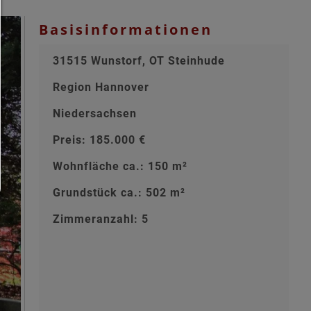
zugelassen die Sie in den Checkboxen angehakt haben
Basisinformationen
Nur notwendiges zulassen:
Es werden nur die technisch notwendigen Cookies zugelass
keine Drittanbieter-Inhalte.
31515 Wunstorf, OT Steinhude
Sie können Ihre Cookie-Einstellung jederzeit hier änder
Cookie-Details
|
Datenschutz
|
Impressum
Region Hannover
zurück
Niedersachsen
Preis: 185.000 €
Wohnfläche ca.: 150 m²
Grundstück ca.: 502 m²
Zimmeranzahl: 5