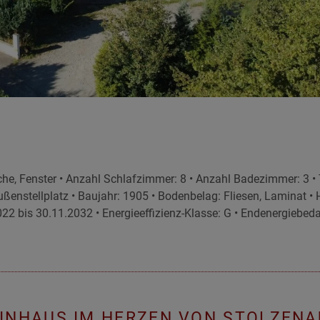
, Fenster • Anzahl Schlafzimmer: 8 • Anzahl Badezimmer: 3 • Terr
ußenstellplatz • Baujahr: 1905 • Bodenbelag: Fliesen, Laminat •
22 bis 30.11.2032 • Energieeffizienz-Klasse: G • Endenergiebeda
INHAUS IM HERZEN VON STOLZENAU