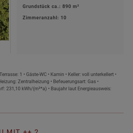
Grundstück ca.: 890 m²
Zimmeranzahl: 10
asse: 1 • Gäste-WC • Kamin • Keller: voll unterkellert •
 Heizung: Zentralheizung • Befeuerungsart: Gas •
rf: 231,10 kWh/(m²*a) • Baujahr laut Energieausweis:
 MIT ++ 2