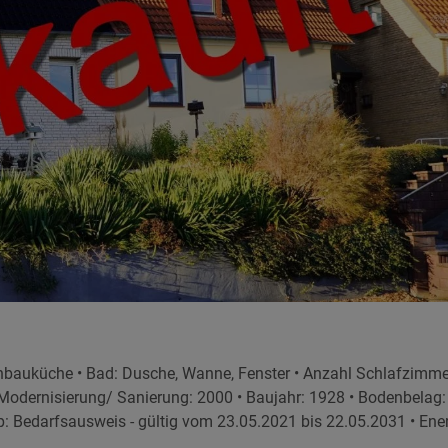
nbauküche • Bad: Dusche, Wanne, Fenster • Anzahl Schlafzimmer: 
zte Modernisierung/ Sanierung: 2000 • Baujahr: 1928 • Bodenbelag:
p: Bedarfsausweis - gültig vom 23.05.2021 bis 22.05.2031 • Ener